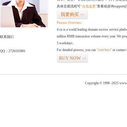
具体交易流程可
“点击这里”
查看或咨询support@
我要购买
>>
Process Overview:
4.cn is a world leading domain escrow service plat
million RMB transaction volume every year. We promi
联系我们
5 workdays.
For detailed process, you can
“visit here”
or contact
QQ：2726103981
BUY NOW
>>
Copyright © 1998 -2025 www.