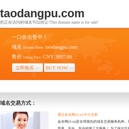
taodangpu.com
您正在访问的域名可以转让!This domain name is for sale!
一口价出售中！
域名
taodangpu.com
Domain Name:
售价
CNY 3897.00
Listing Price:
立即购买
BUY NOW
>>
>>
域名交易方式：
通过金名网(4.cn) 中介交易
金名网(4.cn)是全球领先的域名交易服务机
简单、安全、专业的第三方服务！ 为了保证交